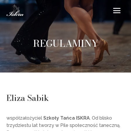
REGULAMINY
Eliza Sabik
współzałożyciel
Szkoły Tańca ISKRA
. Od blisko
trzydziestu lat tworzy w Pile społeczność taneczną.